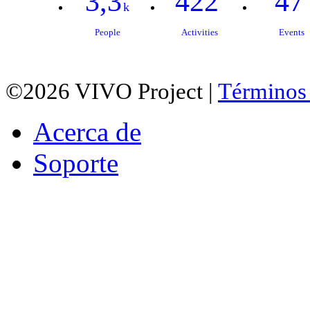
3,3
422
47
k
People
Activities
Events
©2026 VIVO Project |
Términos
Acerca de
Soporte